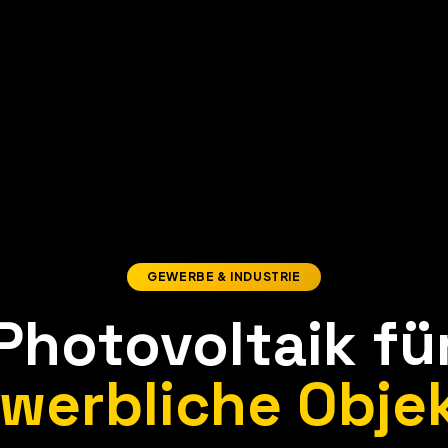
GEWERBE & INDUSTRIE
Photovoltaik fü
werbliche Obje